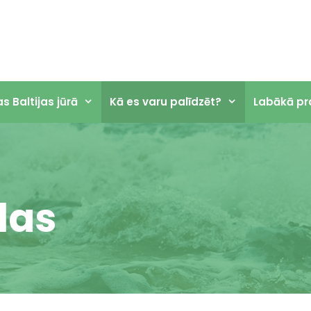
 Baltijas jūrā
Kā es varu palīdzēt?
Labākā pr
las