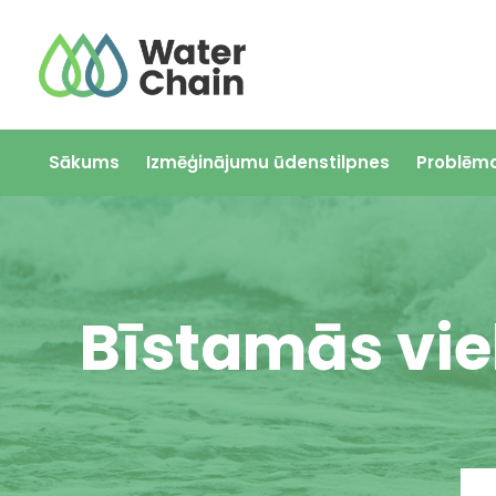
Skip
to
content
Sākums
Izmēģinājumu ūdenstilpnes
Problēmas
Bīstamās vie