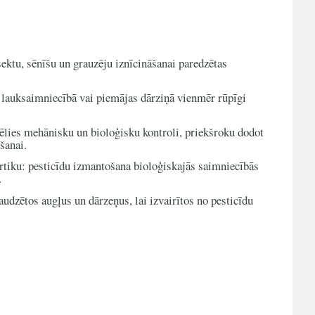
nsektu, sēnīšu un grauzēju iznīcināšanai paredzētas
 lauksaimniecībā vai piemājas dārziņā vienmēr rūpīgi
vēlies mehānisku un bioloģisku kontroli, priekšroku dodot
šanai.
ārtiku: pesticīdu izmantošana bioloģiskajās saimniecībās
.
udzētos augļus un dārzeņus, lai izvairītos no pesticīdu