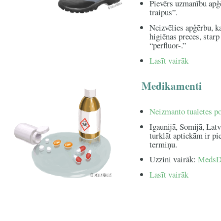
Pievērs uzmanību apģē
traipus”.
Neizvēlies apģērbu, k
higiēnas preces, starp
“perfluor-.”
Lasīt vairāk
Medikamenti
Neizmanto tualetes po
Igaunijā, Somijā, Lat
turklāt aptiekām ir 
termiņu.
Uzzini vairāk:
MedsD
Lasīt vairāk