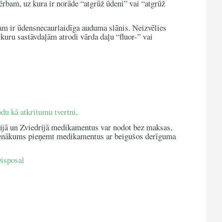
rbam, uz kura ir norāde “atgrūž ūdeni” vai “atgrūž
am ir ūdensnecaurlaidīga auduma slānis. Neizvēlies
 kuru sastāvdaļām atrodi vārda daļu “fluor-” vai
du kā atkritumu tvertni
.
vijā un Zviedrijā medikamentus var nodot bez maksas,
pienākums pieņemt medikamentus ar beigušos derīguma
isposal