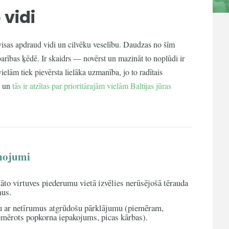
 vidi
visas apdraud vidi un cilvēku veselību. Daudzas no šīm
 barības ķēdē. Ir skaidrs — novērst un mazināt to noplūdi ir
elām tiek pievērsta lielāka uzmanība, jo to radītais
un
tās ir atzītas par prioritārajām vielām Baltijas jūras
enojumi
āto virtuves piederumu vietā izvēlies nerūsējošā tērauda
mus.
u ar netīrumus atgrūdošu pārklājumu (piemēram,
emērots popkorna iepakojums, picas kārbas).