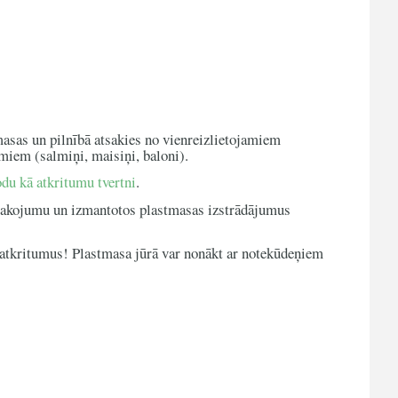
sas un pilnībā atsakies no vienreizlietojamiem
miem (salmiņi, maisiņi, baloni).
du kā atkritumu tvertni
.
akojumu un izmantotos plastmasas izstrādājumus
atkritumus! Plastmasa jūrā var nonākt ar notekūdeņiem