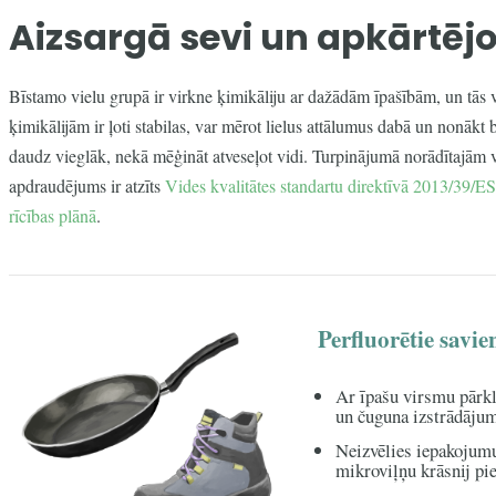
Aizsargā sevi un apkārtējo
Bīstamo vielu grupā ir virkne ķimikāliju ar dažādām īpašībām, un tās 
ķimikālijām ir ļoti stabilas, var mērot lielus attālumus dabā un nonākt
daudz vieglāk, nekā mēģināt atveseļot vidi. Turpinājumā norādītajām vi
apdraudējums ir atzīts
Vides kvalitātes standartu direktīvā 2013/39/ES
rīcības plānā
.
Perfluorētie savi
Ar īpašu virsmu pārkl
un čuguna izstrādāju
Neizvēlies iepakojum
mikroviļņu krāsnij pi