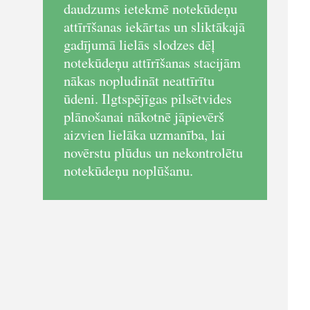
daudzums ietekmē notekūdeņu
attīrīšanas iekārtas un sliktākajā
gadījumā lielās slodzes dēļ
notekūdeņu attīrīšanas stacijām
nākas nopludināt neattīrītu
ūdeni. Ilgtspējīgas pilsētvides
plānošanai nākotnē jāpievērš
aizvien lielāka uzmanība, lai
novērstu plūdus un nekontrolētu
notekūdeņu noplūšanu.