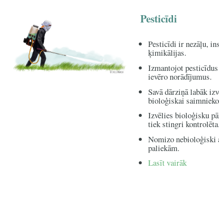
Pesticīdi
Pesticīdi ir nezāļu, i
ķimikālijas.
Izmantojot pesticīdus
ievēro norādījumus.
Savā dārziņā labāk iz
bioloģiskai saimnieko
Izvēlies bioloģisku p
tiek stingri kontrolēta
Nomizo nebioloģiski a
paliekām.
Lasīt vairāk