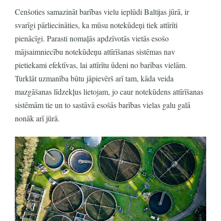
Cenšoties samazināt barības vielu ieplūdi Baltijas jūrā, ir
svarīgi pārliecināties, ka mūsu notekūdeņi tiek attīrīti
pienācīgi. Parasti nomaļās apdzīvotās vietās esošo
mājsaimniecību notekūdeņu attīrīšanas sistēmas nav
pietiekami efektīvas, lai attīrītu ūdeni no barības vielām.
Turklāt uzmanība būtu jāpievērš arī tam, kāda veida
mazgāšanas līdzekļus lietojam, jo caur notekūdens attīrīšanas
sistēmām tie un to sastāvā esošās barības vielas galu galā
nonāk arī jūrā.