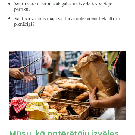
Vai tu varētu ēst mazāk gaļas un izvēlēties vietējo
pārtiku?
Vai tavā vasaras mājā vai laivā notekūdeņi tiek attīrīti
pienācīgi?
Mūsu, kā patērētāju izvēles