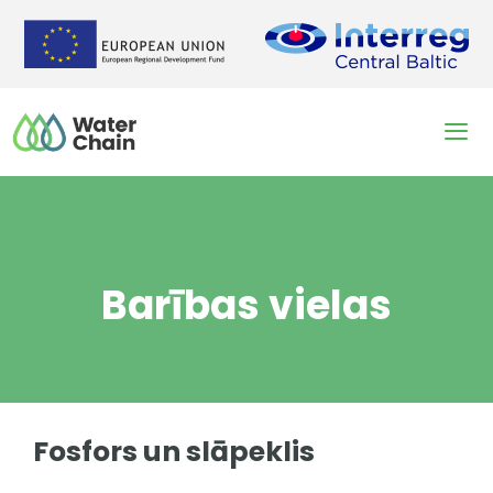
Skip
to
content
Men
Barības vielas
Fosfors un slāpeklis