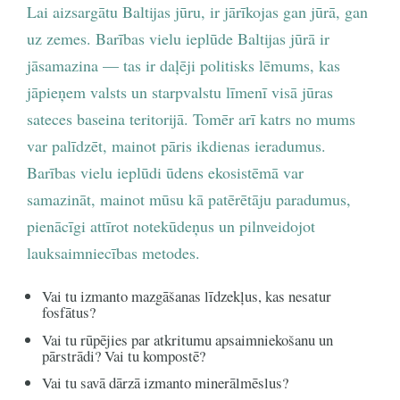
Lai aizsargātu Baltijas jūru, ir jārīkojas gan jūrā, gan
uz zemes. Barības vielu ieplūde Baltijas jūrā ir
jāsamazina — tas ir daļēji politisks lēmums, kas
jāpieņem valsts un starpvalstu līmenī visā jūras
sateces baseina teritorijā. Tomēr arī katrs no mums
var palīdzēt, mainot pāris ikdienas ieradumus.
Barības vielu ieplūdi ūdens ekosistēmā var
samazināt, mainot mūsu kā patērētāju paradumus,
pienācīgi attīrot notekūdeņus un pilnveidojot
lauksaimniecības metodes.
Vai tu izmanto mazgāšanas līdzekļus, kas nesatur
fosfātus?
Vai tu rūpējies par atkritumu apsaimniekošanu un
pārstrādi? Vai tu kompostē?
Vai tu savā dārzā izmanto minerālmēslus?