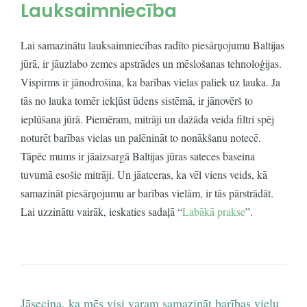
Lauksaimniecība
Lai samazinātu lauksaimniecības radīto piesārņojumu Baltijas
jūrā, ir jāuzlabo zemes apstrādes un mēslošanas tehnoloģijas.
Vispirms ir jānodrošina, ka barības vielas paliek uz lauka. Ja
tās no lauka tomēr iekļūst ūdens sistēmā, ir jānovērš to
ieplūšana jūrā. Piemēram, mitrāji un dažāda veida filtri spēj
noturēt barības vielas un palēnināt to nonākšanu notecē.
Tāpēc mums ir jāaizsargā Baltijas jūras sateces baseina
tuvumā esošie mitrāji. Un jāatceras, ka vēl viens veids, kā
samazināt piesārņojumu ar barības vielām, ir tās pārstrādāt.
Lai uzzinātu vairāk, ieskaties sadaļā “
Labākā prakse
”.
Jāsecina, ka mēs visi varam samazināt barības vielu