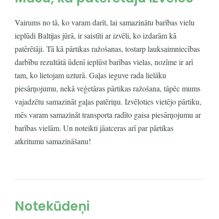
Vairums no tā, ko varam darīt, lai samazinātu barības vielu
ieplūdi Baltijas jūrā, ir saistīti ar izvēli, ko izdarām kā
patērētāji. Tā kā pārtikas ražošanas, tostarp lauksaimniecības
darbību rezultātā ūdenī ieplūst barības vielas, nozīme ir arī
tam, ko lietojam uzturā. Gaļas ieguve rada lielāku
piesārņojumu, nekā veģetāras pārtikas ražošana, tāpēc mums
vajadzētu samazināt gaļas patēriņu. Izvēloties vietējo pārtiku,
mēs varam samazināt transporta radīto gaisa piesārņojumu ar
barības vielām. Un noteikti jāatceras arī par pārtikas
atkritumu samazināšanu!
Notekūdeņi