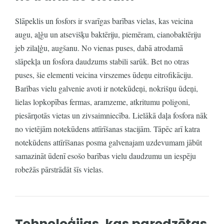
Slāpeklis un fosfors ir svarīgas barības vielas, kas veicina
augu, aļģu un atsevišķu baktēriju, piemēram, cianobaktēriju
jeb zilaļģu, augšanu. No vienas puses, dabā atrodamā
slāpekļa un fosfora daudzums stabili sarūk. Bet no otras
puses, šie elementi veicina virszemes ūdeņu eitrofikāciju.
Barības vielu galvenie avoti ir notekūdeņi, nokrišņu ūdeņi,
lielas lopkopības fermas, aramzeme, atkritumu poligoni,
piesārņotās vietas un zivsaimniecība. Lielākā daļa fosfora nāk
no vietējām notekūdens attīrīšanas stacijām. Tāpēc arī katra
notekūdens attīrīšanas posma galvenajam uzdevumam jābūt
samazināt ūdenī esošo barības vielu daudzumu un iespēju
robežās pārstrādāt šīs vielas.
Tehnoloģijas, kas paredzētas