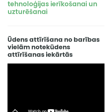
tehnoloģijas ierīkošanai un
uzturēšanai
Ūdens attīrīšana no barības
vielām notekūdens
attīrīšanas iekārtās