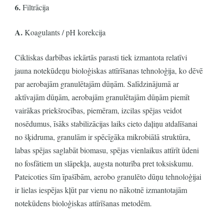
6.
Filtrācija
A.
Koagulants / pH korekcija
Cikliskas darbības iekārtās parasti tiek izmantota relatīvi
jauna notekūdeņu bioloģiskas attīrīšanas tehnoloģija, ko dēvē
par aerobajām granulētajām dūņām. Salīdzinājumā ar
aktīvajām dūņām, aerobajām granulētajām dūņām piemīt
vairākas priekšrocības, piemēram, izcilas spējas veidot
nosēdumus, īsāks stabilizācijas laiks cieto daļiņu atdalīšanai
no šķidruma, granulām ir spēcīgāka mikrobiālā struktūra,
labas spējas saglabāt biomasu, spējas vienlaikus attīrīt ūdeni
no fosfātiem un slāpekļa, augsta noturība pret toksiskumu.
Pateicoties šīm īpašībām, aerobo granulēto dūņu tehnoloģijai
ir lielas iespējas kļūt par vienu no nākotnē izmantotajām
notekūdens bioloģiskas attīrīšanas metodēm.