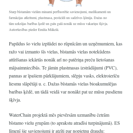
Starp bīstamām vielām minami perfluorētie savienojumi, medikamenti un
farmācijas atkritumi, plastmasa, pesticīdi un sadzīves ķīmija. Dažas no
tām uzkrājas barības ķedē un galu galā nonāk uz mūsu vakariņu šķivja.
Autortiesības pieder Emilia Mäkelä.
Papildus šo vielu izplūdei no rūpnīcām un uzņēmumiem, kas
ražo vai izmanto šīs vielas, bīstamās vielas notekūdens
attīrīšanas iekārtās nonāk arī no patēriņa preču lietošanas
mājsaimniecībās. Te jāmin plastmasas izstrādājumi (PVC),
pannas ar īpašiem pārklājumiem, slēpju vasks, elektroierīču
liesmu slāpētāji u. c. Dažas bīstamās vielas bioakumulējas
barības ķēdē, un tādā veidā var nonākt pat uz mūsu pusdienu
šķīvja.
WaterChain projektā mēs pievērsām uzmanību četrām
bīstamo vielu grupām (to aprakstu atradīsi turpinājumā). ES
līmenī šie savienojumi ir atzīti par nopietnu draudu: