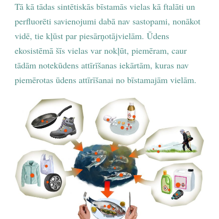
Tā kā tādas sintētiskās bīstamās vielas kā ftalāti un
perfluorēti savienojumi dabā nav sastopami, nonākot
vidē, tie kļūst par piesārņotājvielām. Ūdens
ekosistēmā šīs vielas var nokļūt, piemēram, caur
tādām notekūdens attīrīšanas iekārtām, kuras nav
piemērotas ūdens attīrīšanai no bīstamajām vielām.