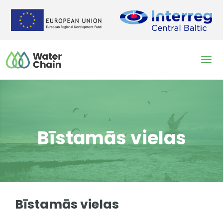
Skip
to
content
Men
Bīstamās vielas
Bīstamās vielas