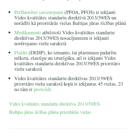
Perfluorētie savienojumi
(PFOA, PFOS) ir iekļauti
Vides kvalitātes standartu direktīvā 2013/39/ES un
norādīti kā prioritārās vielas Baltijas jūras rīcības plānā
Medikamenti
atbilstoši Vides kvalitātes standartu
direktīvas 2013/39/ES nosacījumiem ir iekļauti
novērojamo vielu sarakstā
Ftalāti
(DEHP), ko izmanto, lai plastmasu padarītu
mīkstu, elastīgu un izturīgāku, arī ir iekļauti Vides
kvalitātes standartu direktīvas 2013/39/ES prioritāro
vielu sarakstā
Vides kvalitātes standartu direktīvas 2013/39/ES
prioritāro vielu sarakstā kopā ir iekļautas 45 vielas, 23
no tām ir
pesticīdi.
Vides kvalitātes standartu direktīva 2013/39/ES
Baltijas jūras rīcības plāna prioritārās vielas