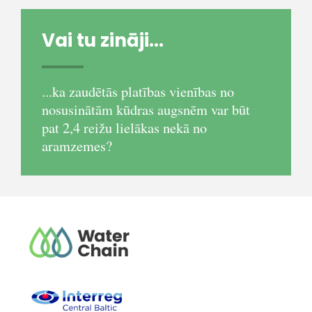
Vai tu zināji...
...ka zaudētās platības vienības no
nosusinātām kūdras augsnēm var būt
pat 2,4 reižu lielākas nekā no
aramzemes?