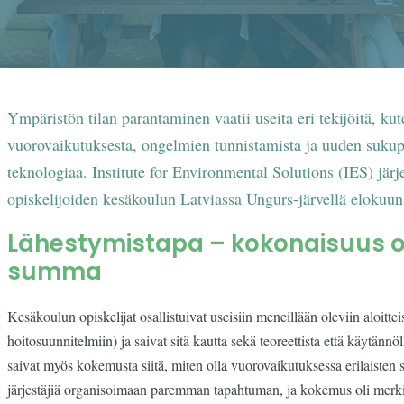
Ympäristön tilan parantaminen vaatii useita eri tekijöitä, k
vuorovaikutuksesta, ongelmien tunnistamista ja uuden sukupol
teknologiaa. Institute for Environmental Solutions (IES) jär
opiskelijoiden kesäkoulun Latviassa Ungurs-järvellä elokuu
Lähestymistapa – kokonaisuus 
summa
Kesäkoulun opiskelijat osallistuivat useisiin meneillään oleviin aloittei
hoitosuunnitelmiin) ja saivat sitä kautta sekä teoreettista että käytännölli
saivat myös kokemusta siitä, miten olla vuorovaikutuksessa erilaisten
järjestäjiä organisoimaan paremman tapahtuman, ja kokemus oli merkity