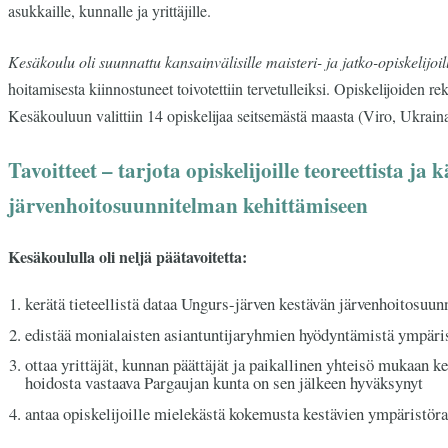
asukkaille, kunnalle ja yrittäjille.
Kesäkoulu oli suunnattu kansainvälisille maisteri- ja jatko-opiskelijoil
hoitamisesta kiinnostuneet toivotettiin tervetulleiksi. Opiskelijoiden r
Kesäkouluun valittiin 14 opiskelijaa seitsemästä maasta (Viro, Ukraina,
Tavoitteet – tarjota opiskelijoille teoreettista j
järvenhoitosuunnitelman kehittämiseen
Kesäkoululla oli neljä päätavoitetta:
kerätä tieteellistä dataa Ungurs-järven kestävän järvenhoitosuu
edistää monialaisten asiantuntijaryhmien hyödyntämistä ympäri
ottaa yrittäjät, kunnan päättäjät ja paikallinen yhteisö mukaan 
hoidosta vastaava Pargaujan kunta on sen jälkeen hyväksynyt
antaa opiskelijoille mielekästä kokemusta kestävien ympäristöra