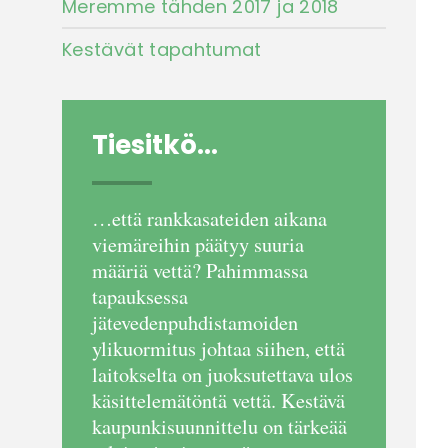
Meremme tähden 2017 ja 2018
Kestävät tapahtumat
Tiesitkö...
…että rankkasateiden aikana
viemäreihin päätyy suuria
määriä vettä? Pahimmassa
tapauksessa
jätevedenpuhdistamoiden
ylikuormitus johtaa siihen, että
laitokselta on juoksutettava ulos
käsittelemätöntä vettä. Kestävä
kaupunkisuunnittelu on tärkeää