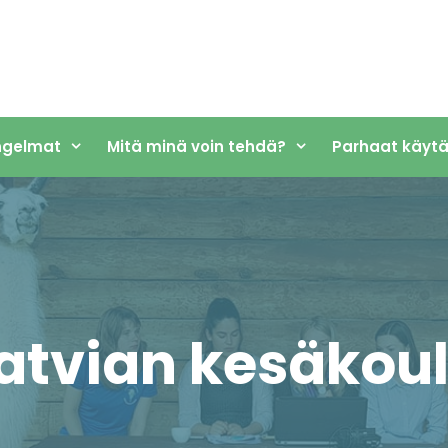
ngelmat
Mitä minä voin tehdä?
Parhaat käyt
atvian kesäkou