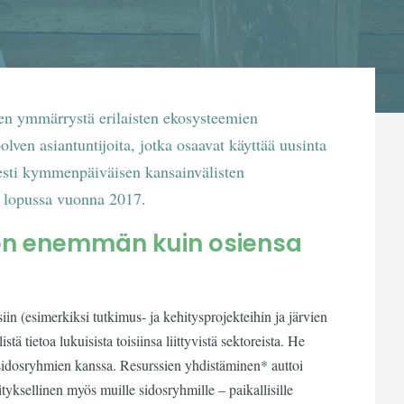
uten ymmärrystä erilaisten ekosysteemien
ven asiantuntijoita, jotka osaavat käyttää uusinta
jesti kymmenpäiväisen kansainvälisten
n lopussa vuonna 2017.
on enemmän kuin osiensa
siin (esimerkiksi tutkimus- ja kehitysprojekteihin ja järvien
stä tietoa lukuisista toisiinsa liittyvistä sektoreista. He
 sidosryhmien kanssa. Resurssien yhdistäminen* auttoi
ksellinen myös muille sidosryhmille – paikallisille