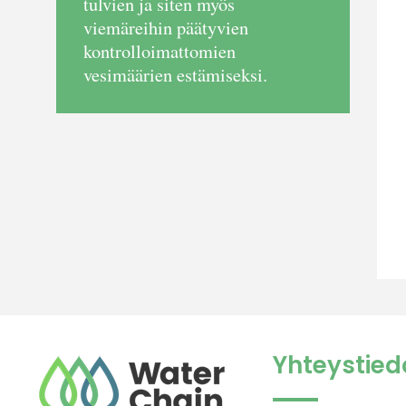
tulvien ja siten myös
viemäreihin päätyvien
kontrolloimattomien
vesimäärien estämiseksi.
Yhteystied