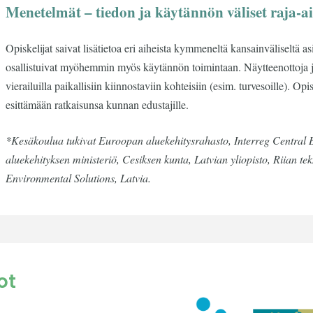
Menetelmät – tiedon ja käytännön väliset raja-ai
Opiskelijat saivat lisätietoa eri aiheista kymmeneltä kansainväliseltä as
osallistuivat myöhemmin myös käytännön toimintaan. Näytteenottoja ja l
vierailuilla paikallisiin kiinnostaviin kohteisiin (esim. turvesoille). O
esittämään ratkaisunsa kunnan edustajille.
*Kesäkoulua tukivat Euroopan aluekehitysrahasto, Interreg Central B
aluekehityksen ministeriö, Cesiksen kunta, Latvian yliopisto, Riian tek
Environmental Solutions, Latvia.
ot