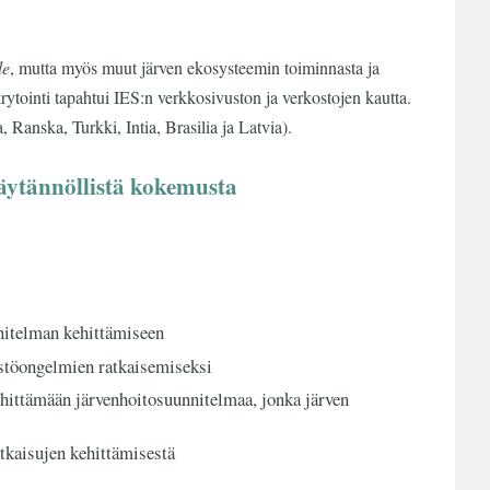
le
, mutta myös muut järven ekosysteemin toiminnasta ja
ekrytointi tapahtui IES:n verkkosivuston ja verkostojen kautta.
 Ranska, Turkki, Intia, Brasilia ja Latvia).
a käytännöllistä kokemusta
nnitelman kehittämiseen
stöongelmien ratkaisemiseksi
kehittämään järvenhoitosuunnitelmaa, jonka järven
tkaisujen kehittämisestä