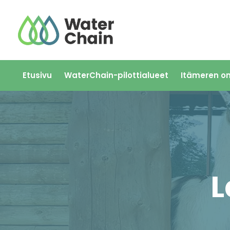
Siirry
sisältöön
Etusivu
WaterChain-pilottialueet
Itämeren o
L