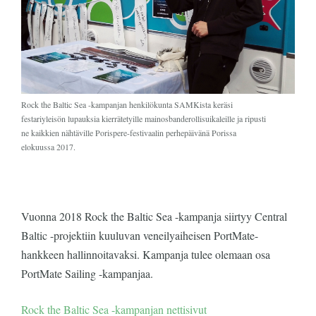
Rock the Baltic Sea -kampanjan henkilökunta SAMKista keräsi
festariyleisön lupauksia kierrätetyille mainosbanderollisuikaleille ja ripusti
ne kaikkien nähtäville Porispere-festivaalin perhepäivänä Porissa
elokuussa 2017.
Vuonna 2018 Rock the Baltic Sea -kampanja siirtyy Central
Baltic -projektiin kuuluvan veneilyaiheisen PortMate-
hankkeen hallinnoitavaksi. Kampanja tulee olemaan osa
PortMate Sailing -kampanjaa.
Rock the Baltic Sea -kampanjan nettisivut