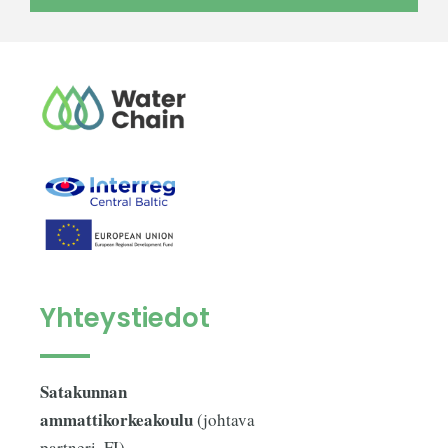
Yhteystiedot
Satakunnan
ammattikorkeakoulu
(johtava
partneri, FI)