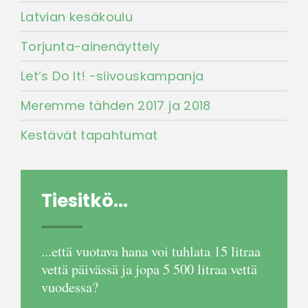
Latvian kesäkoulu
Torjunta-ainenäyttely
Let’s Do It! -siivouskampanja
Meremme tähden 2017 ja 2018
Kestävät tapahtumat
Tiesitkö...
...että vuotava hana voi tuhlata 15 litraa
vettä päivässä ja jopa 5 500 litraa vettä
vuodessa?